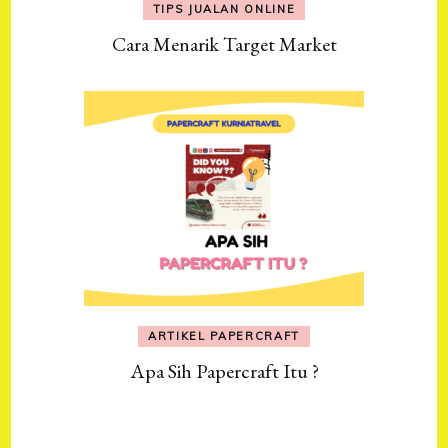
TIPS JUALAN ONLINE
Cara Menarik Target Market
ARTIKEL PAPERCRAFT
Apa Sih Papercraft Itu ?