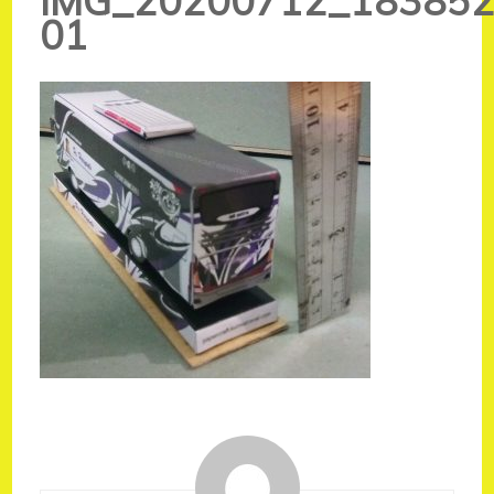
IMG_20200712_183852
01
Navigasi