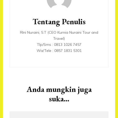
Artikel
Tentang Penulis
RIni Nuraini, S.T (CEO Kurnia Nuraini Tour and
Travel)
Tlp/Sms : 0813 1026 7457
Wa/Tele : 0857 1831 5301
Anda mungkin juga
suka...