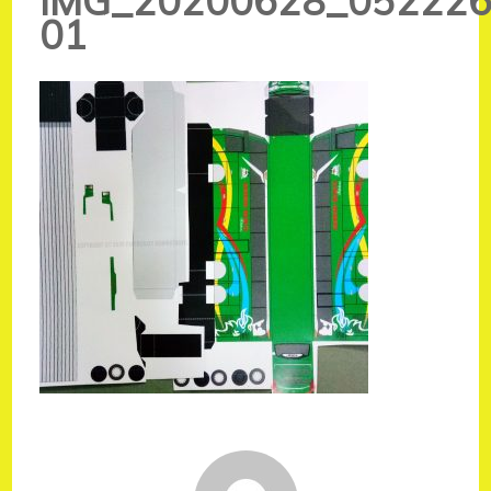
IMG_20200628_052226
01
Navigasi