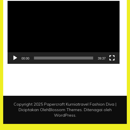
Pemutar
Video
00:00
39:37
Copyright 2025 Papercraft Kurniatravel
Fashion Diva |
Diciptakan Oleh
Blossom Themes
. Ditenagai oleh
WordPress
.