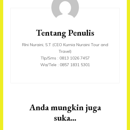
Navigasi
Artikel
Tentang Penulis
RIni Nuraini, S.T (CEO Kurnia Nuraini Tour and
Travel)
Tlp/Sms : 0813 1026 7457
Wa/Tele : 0857 1831 5301
Anda mungkin juga
suka...