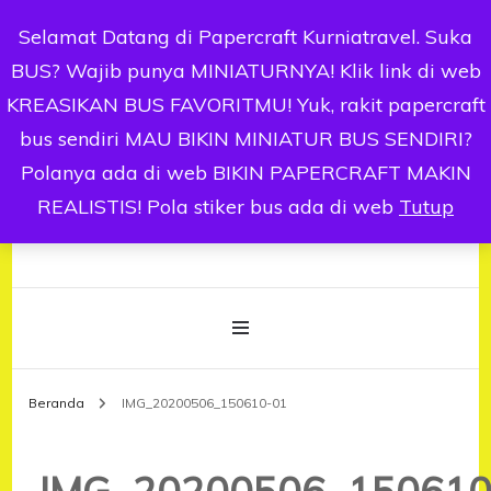
Selamat Datang di Papercraft Kurniatravel. Suka
0
BUS? Wajib punya MINIATURNYA! Klik link di web
KREASIKAN BUS FAVORITMU! Yuk, rakit papercraft
bus sendiri MAU BIKIN MINIATUR BUS SENDIRI?
Papercraft Kurniatravel
Polanya ada di web BIKIN PAPERCRAFT MAKIN
REALISTIS! Pola stiker bus ada di web
Tutup
Lebih Kreatif dan Percaya Diri Dengan Papercraft Kurniatravel
Beranda
IMG_20200506_150610-01