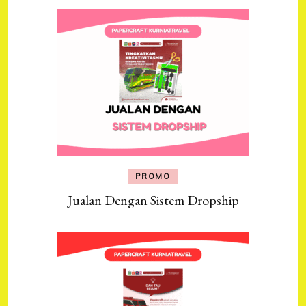
PROMO
Jualan Dengan Sistem Dropship