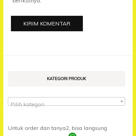
berikutnya.
KATEGORI PRODUK
Pilih kategori
Untuk order dan tanya2, bisa langsung