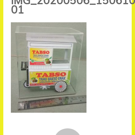
IMG_20200506_150610
01