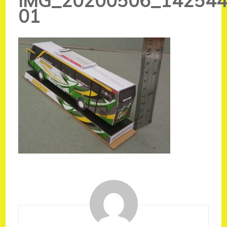
IMG_20200506_142544
01
Navigasi
Artikel