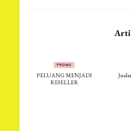
Arti
PROMO
PELUANG MENJADI
Juala
RESELLER