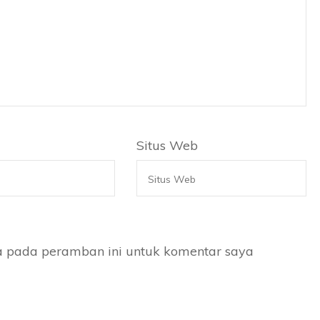
Situs Web
a pada peramban ini untuk komentar saya