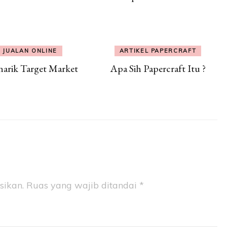
S JUALAN ONLINE
ARTIKEL PAPERCRAFT
arik Target Market
Apa Sih Papercraft Itu ?
sikan.
Ruas yang wajib ditandai
*