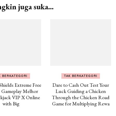
kin juga suka...
K BERKATEGORI
TAK BERKATEGORI
Shields Extreme Free
Dare to Cash Out Test Your
g Gameplay Melhor
Luck Guiding a Chicken
ckjack VIP X Online
Through the Chicken Road
with Big
Game for Multiplying Rewa