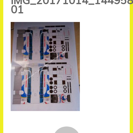
IMG_20171014_144958
01