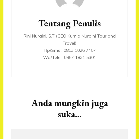
Tentang Penulis
RIni Nuraini, S.T (CEO Kurnia Nuraini Tour and
Travel)
Tlp/Sms : 0813 1026 7457
Wa/Tele : 0857 1831 5301
Anda mungkin juga
suka...