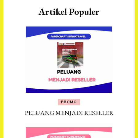
Artikel Populer
PROMO
PELUANG MENJADI RESELLER