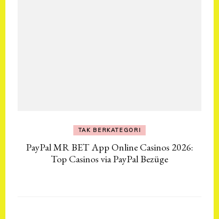
TAK BERKATEGORI
PayPal MR BET App Online Casinos 2026:
Top Casinos via PayPal Bezüge