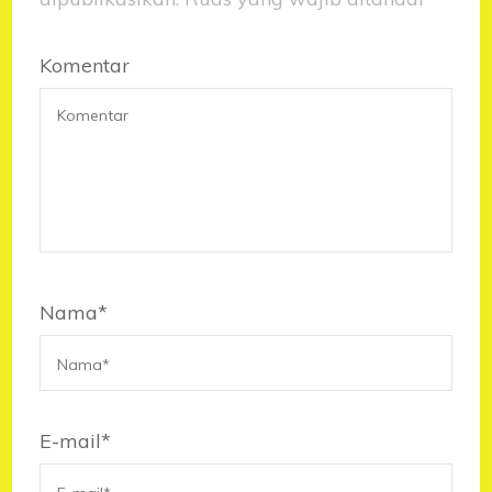
Komentar
Nama
*
E-mail
*