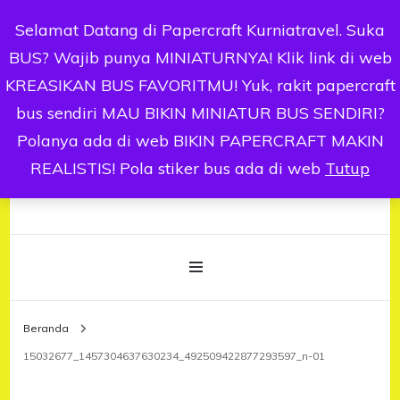
Selamat Datang di Papercraft Kurniatravel. Suka
0
BUS? Wajib punya MINIATURNYA! Klik link di web
KREASIKAN BUS FAVORITMU! Yuk, rakit papercraft
bus sendiri MAU BIKIN MINIATUR BUS SENDIRI?
Papercraft Kurniatravel
Polanya ada di web BIKIN PAPERCRAFT MAKIN
REALISTIS! Pola stiker bus ada di web
Tutup
Lebih Kreatif dan Percaya Diri Dengan Papercraft Kurniatravel
Beranda
15032677_1457304637630234_492509422877293597_n-01