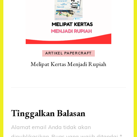
ARTIKEL PAPERCRAFT
Melipat Kertas Menjadi Rupiah
Tinggalkan Balasan
Alamat email Anda tidak akan
dipublikasikan.
Ruas yang wajib ditandai
*