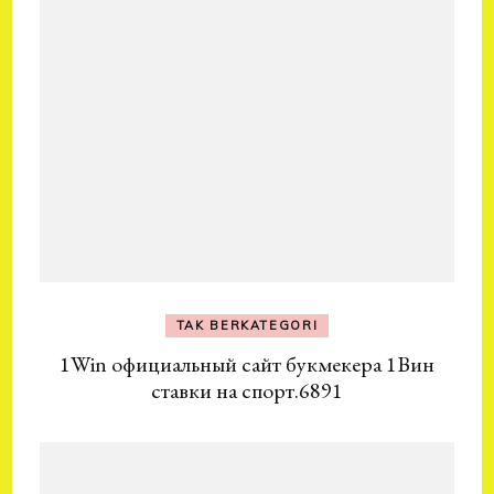
TAK BERKATEGORI
1Win официальный сайт букмекера 1Вин
ставки на спорт.6891