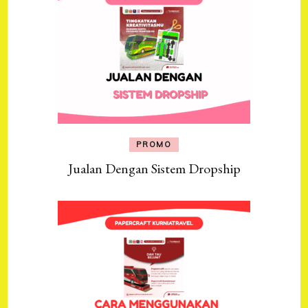
PROMO
Jualan Dengan Sistem Dropship