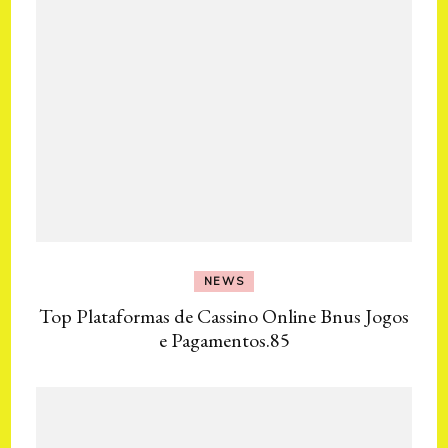
NEWS
Top Plataformas de Cassino Online Bnus Jogos
e Pagamentos.85