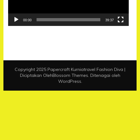
00:00
39:37
Copyright 2025 Papercraft Kurniatravel
Fashion Diva |
Diciptakan Oleh
Blossom Themes
. Ditenagai oleh
WordPress
.