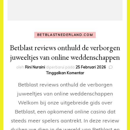
BETBLASTNEDERLAND.COM
Betblast reviews onthuld de verborgen
juweeltjes van online weddenschappen
oleh
Rini Nuraini
diperbarui pada
25 Februari 2026
pada
Tinggalkan Komentar
Betblast
Betblast reviews onthuld de verborgen
reviews
onthuld
juweeltjes van online weddenschappen
de
Welkom bij onze uitgebreide gids over
verborgen
juweeltjes
Betblast, een opkomend online casino dat
van
online
steeds meer spelers aantrekt. In deze review
weddenschappen
duiken we diep in de wereld van Betblast en